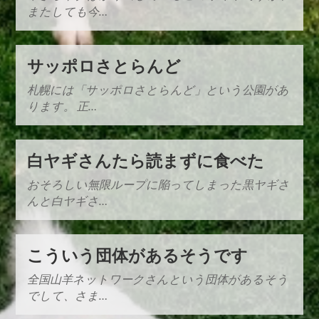
またしても今…
サッポロさとらんど
札幌には「サッポロさとらんど」という公園があ
ります。 正…
白ヤギさんたら読まずに食べた
おそろしい無限ループに陥ってしまった黒ヤギさ
んと白ヤギさ…
こういう団体があるそうです
全国山羊ネットワークさんという団体があるそう
でして、さま…