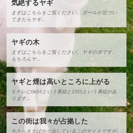
気絶するヤギ
まずはこちらをご覧ください。 ボールが近づい
てきたらヤギ…
ヤギの木
まずはこちらをご覧ください。 ヤギの木です。
もちろんヤ…
ヤギと煙は高いところに上がる
Ｅテレに0655という番組と2355という番組があ
ります…
この街は我々が占拠した
今さらネタばかり出しているこのサイトですが、