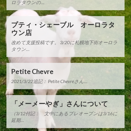
ロラタウンの…
プティ・シェーブル オーロラタ
ウン店
改めて支援投稿です。 3/20に札幌地下街オーロラ
タウン…
Petite Chevre
2021/3/22追記： Petite Chevreさん…
「メーメーやぎ」さんについて
（3/12付記： 文中にあるプレオープンは3/16に
延期…