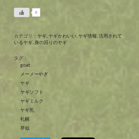
0
カテゴリ：
ヤギ
,
ヤギかわいい
,
ヤギ情報
,
活用されて
いるヤギ
,
身の回りのヤギ
タグ：
goat
メーメーやぎ
ヤギ
ヤギソフト
ヤギミルク
ヤギ乳
札幌
琴似