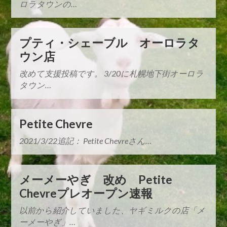
ロラタウンの…
プティ・シェーブル オーロラタ
ウン店
改めて支援投稿です。 3/20に札幌地下街オーロラ
タウン…
Petite Chevre
2021/3/22追記： Petite Chevreさん…
メーメーやぎ 改め Petite
Chevreプレオープン速報
以前から紹介していました、ヤギミルクの店「メ
ーメーやぎ」…