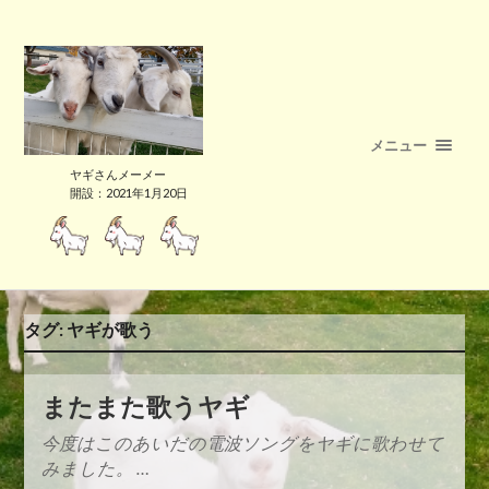
メニュー
ヤギさんメーメー
開設：2021年1月20日
タグ:
ヤギが歌う
またまた歌うヤギ
今度はこのあいだの電波ソングをヤギに歌わせて
みました。 …