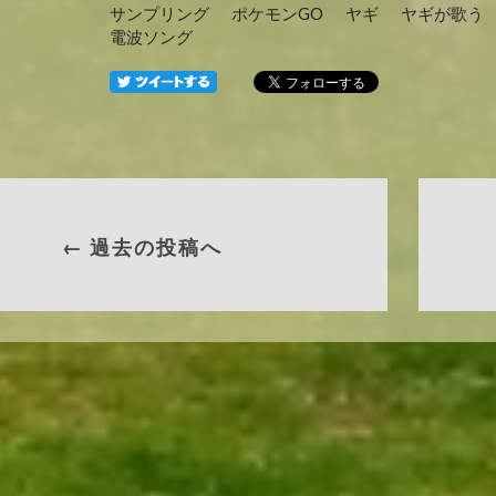
サンプリング
ポケモンGO
ヤギ
ヤギが歌う
電波ソング
← 過去の投稿へ