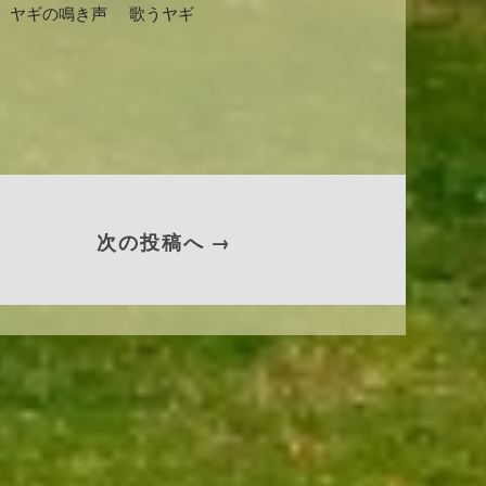
ヤギの鳴き声
歌うヤギ
次の投稿へ →