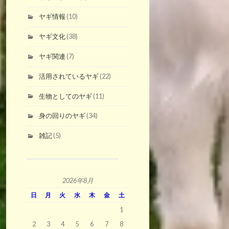
ヤギ情報
(10)
ヤギ文化
(38)
ヤギ関連
(7)
活用されているヤギ
(22)
生物としてのヤギ
(11)
身の回りのヤギ
(34)
雑記
(5)
2026年8月
日
月
火
水
木
金
土
1
2
3
4
5
6
7
8