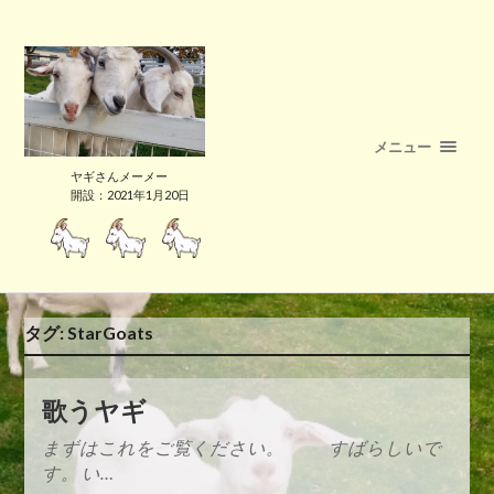
メニュー
ヤギさんメーメー
開設：2021年1月20日
タグ:
StarGoats
歌うヤギ
まずはこれをご覧ください。 すばらしいで
す。 い…