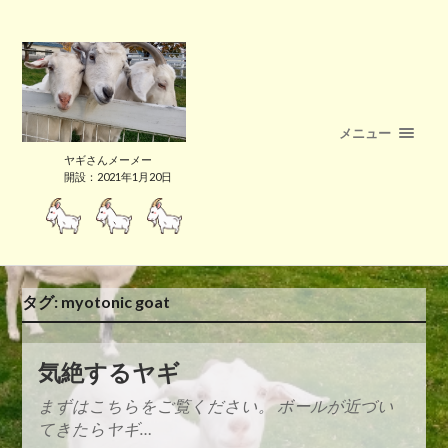
メニュー
ヤギさんメーメー
開設：2021年1月20日
タグ:
myotonic goat
気絶するヤギ
まずはこちらをご覧ください。 ボールが近づい
てきたらヤギ…