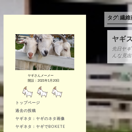
タグ:
繊維
ヤギ
先日ヤギ
んな見出
ヤギさんメーメー
開設：2021年1月20日
トップページ
過去の投稿
ヤギネタ：ヤギのネタ画像
ヤギネタ：ヤギでBOKETE