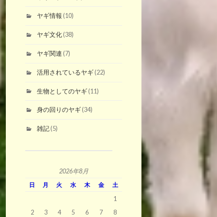
ヤギ情報
(10)
ヤギ文化
(38)
ヤギ関連
(7)
活用されているヤギ
(22)
生物としてのヤギ
(11)
身の回りのヤギ
(34)
雑記
(5)
2026年8月
日
月
火
水
木
金
土
1
2
3
4
5
6
7
8