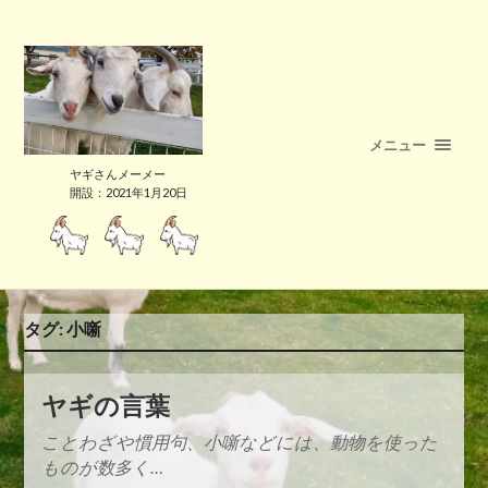
メニュー
ヤギさんメーメー
開設：2021年1月20日
タグ:
小噺
ヤギの言葉
ことわざや慣用句、小噺などには、動物を使った
ものが数多く…