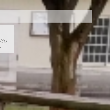
日だけ
…