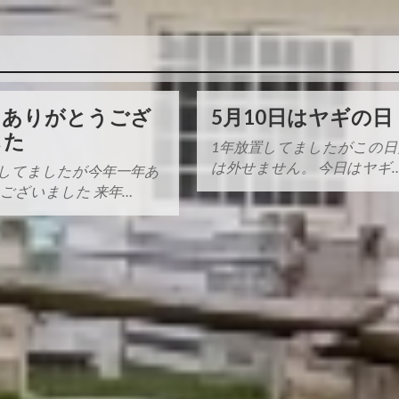
もありがとうござ
5月10日はヤギの日
した
1年放置してましたがこの
は外せません。 今日はヤギ
してましたが今年一年あ
ございました 来年…