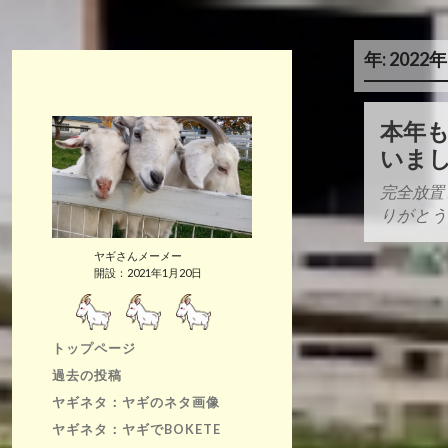
年:
2022年
本年
いま
完全放置
りがとう
ヤギさんメーメー
開設：2021年1月20日
トップページ
過去の投稿
ヤギネタ：ヤギのネタ画像
ヤギネタ：ヤギでBOKETE