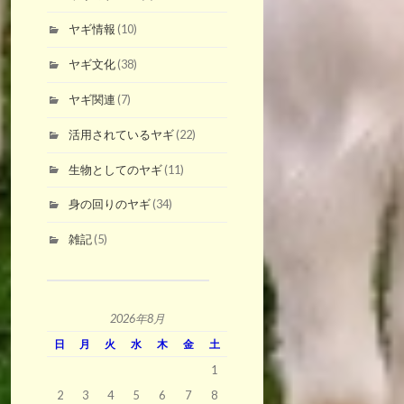
ヤギ情報
(10)
ヤギ文化
(38)
ヤギ関連
(7)
活用されているヤギ
(22)
生物としてのヤギ
(11)
身の回りのヤギ
(34)
雑記
(5)
2026年8月
日
月
火
水
木
金
土
1
2
3
4
5
6
7
8