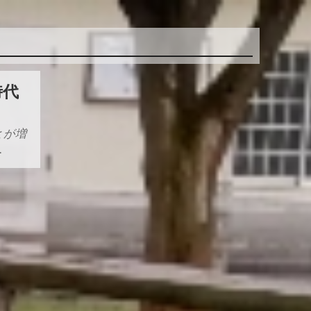
時代
とが増
…