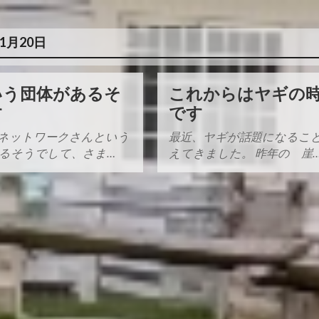
年1月20日
いう団体があるそ
これからはヤギの
す
です
ネットワークさんという
最近、ヤギが話題になるこ
るそうでして、さま…
えてきました。 昨年の 崖