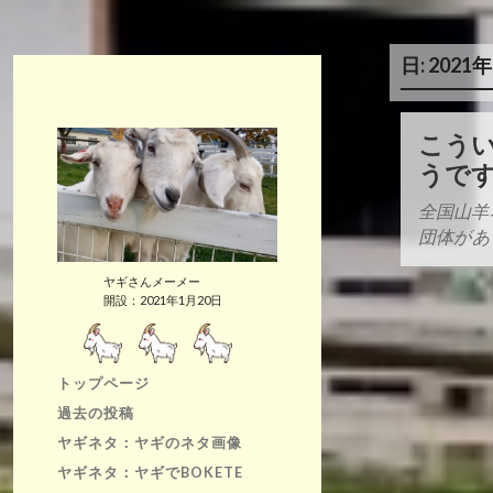
日:
2021
こう
うで
全国山羊
団体があ
ヤギさんメーメー
開設：2021年1月20日
トップページ
過去の投稿
ヤギネタ：ヤギのネタ画像
ヤギネタ：ヤギでBOKETE