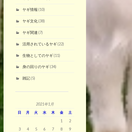
ヤギ情報
(10)
ヤギ文化
(38)
ヤギ関連
(7)
活用されているヤギ
(22)
生物としてのヤギ
(11)
身の回りのヤギ
(34)
雑記
(5)
2021年1月
日
月
火
水
木
金
土
1
2
3
4
5
6
7
8
9