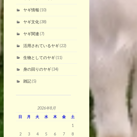
ヤギ情報
(10)
ヤギ文化
(38)
ヤギ関連
(7)
活用されているヤギ
(22)
生物としてのヤギ
(11)
身の回りのヤギ
(34)
雑記
(5)
2026年8月
日
月
火
水
木
金
土
1
2
3
4
5
6
7
8