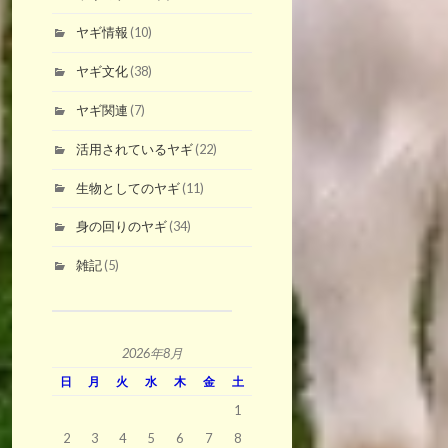
ヤギ情報
(10)
ヤギ文化
(38)
ヤギ関連
(7)
活用されているヤギ
(22)
生物としてのヤギ
(11)
身の回りのヤギ
(34)
雑記
(5)
2026年8月
日
月
火
水
木
金
土
1
2
3
4
5
6
7
8