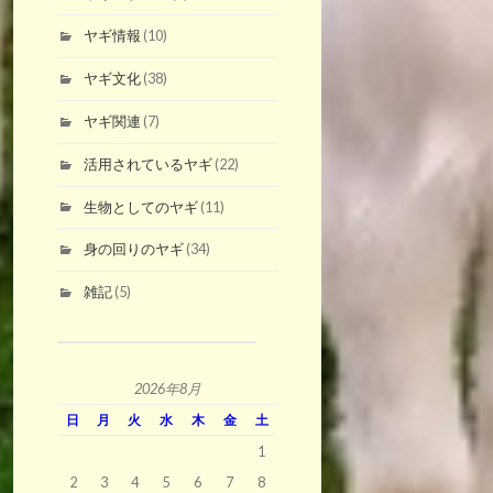
ヤギ情報
(10)
ヤギ文化
(38)
ヤギ関連
(7)
活用されているヤギ
(22)
生物としてのヤギ
(11)
身の回りのヤギ
(34)
雑記
(5)
2026年8月
日
月
火
水
木
金
土
1
2
3
4
5
6
7
8