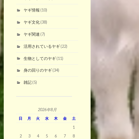
ヤギ情報
(10)
ヤギ文化
(38)
ヤギ関連
(7)
活用されているヤギ
(22)
生物としてのヤギ
(11)
身の回りのヤギ
(34)
雑記
(5)
2026年8月
日
月
火
水
木
金
土
1
2
3
4
5
6
7
8